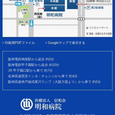
印刷用PDFファイル
Googleマップで表示する
阪神電鉄鳴尾駅から徒歩 約5分
阪神電鉄甲子園駅から徒歩 約10分
JR 甲子園口駅から車で 約7分
名神高速西宮インタ－チェンジから車で 約4分
阪神高速神戸線武庫川ランプ（大阪方面より）から車で 約5分