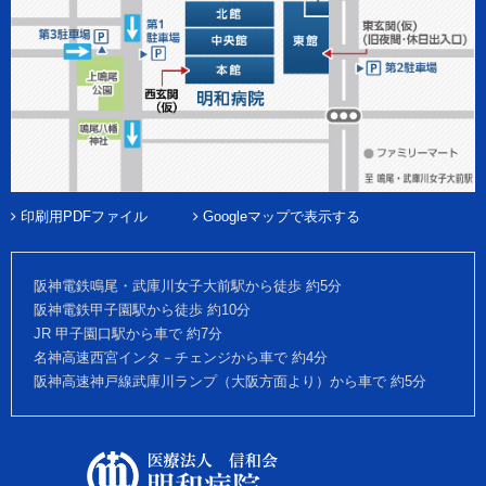
印刷用PDFファイル
Googleマップで表示する
阪神電鉄鳴尾・武庫川女子大前駅から徒歩 約5分
阪神電鉄甲子園駅から徒歩 約10分
JR 甲子園口駅から車で 約7分
名神高速西宮インタ－チェンジから車で 約4分
阪神高速神戸線武庫川ランプ（大阪方面より）から車で 約5分