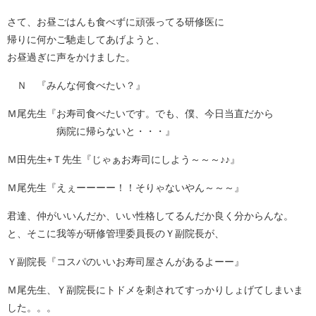
さて、お昼ごはんも食べずに頑張ってる研修医に
帰りに何かご馳走してあげようと、
お昼過ぎに声をかけました。
Ｎ 『みんな何食べたい？』
Ｍ尾先生『お寿司食べたいです。でも、僕、今日当直だから
病院に帰らないと・・・』
Ｍ田先生+Ｔ先生『じゃぁお寿司にしよう～～～♪♪』
Ｍ尾先生『えぇーーーー！！そりゃないやん～～～』
君達、仲がいいんだか、いい性格してるんだか良く分からんな。
と、そこに我等が研修管理委員長のＹ副院長が、
Ｙ副院長『コスパのいいお寿司屋さんがあるよーー』
Ｍ尾先生、Ｙ副院長にトドメを刺されてすっかりしょげてしまいま
した。。。