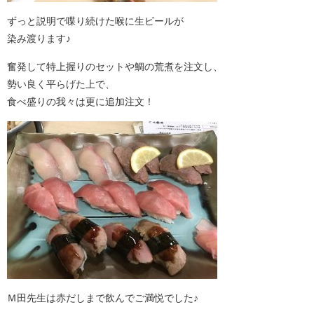
ずっと説明で喋り続けた喉に生ビールが
染み渡ります♪
奮発して特上握りのセットや鯛の荒煮を注文し、
勢い良く平らげた上で、
食べ盛りの我々は更に追加注文！
Ｍ田先生は赤だしまで飲んでご満悦でした♪