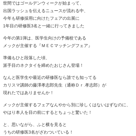
世間ではゴールデンウィークが始まって、
出国ラッシュを伝えるニュースが流れる中、
今年も研修採用に向けたフェアの出展に
1年目の研修医3名と一緒に行ってきました
今年の第1弾は、医学生向けの予備校である
メックが主催する『ＭＥＣマッチングフェア』
準備もひと段落した頃、
派手目のネクタイを締めたおじさん登場！
なんと医学生や最近の研修医なら誰でも知ってる
カリスマ講師の藤澤孝志郎先生（通称Ｄｒ.孝志郎）が
現れたではありませんか！
メックが主催するフェアなんやから別に珍しくはないはずなのに、
やはり本人を目の前にするとちょっと驚いた！
と、思いながら、ふと横を見ると
うちの研修医3名がざわついている！