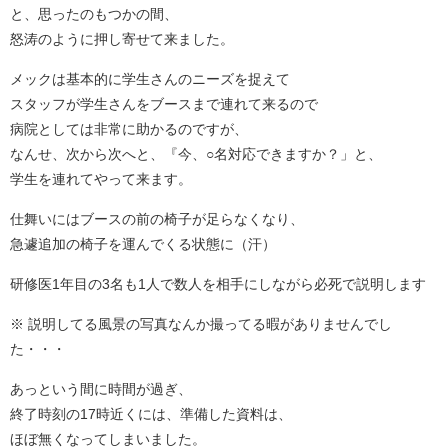
と、思ったのもつかの間、
怒涛のように押し寄せて来ました。
メックは基本的に学生さんのニーズを捉えて
スタッフが学生さんをブースまで連れて来るので
病院としては非常に助かるのですが、
なんせ、次から次へと、『今、○名対応できますか？」と、
学生を連れてやって来ます。
仕舞いにはブースの前の椅子が足らなくなり、
急遽追加の椅子を運んでくる状態に（汗）
研修医1年目の3名も1人で数人を相手にしながら必死で説明します
※ 説明してる風景の写真なんか撮ってる暇がありませんでし
た・・・
あっという間に時間が過ぎ、
終了時刻の17時近くには、準備した資料は、
ほぼ無くなってしまいました。