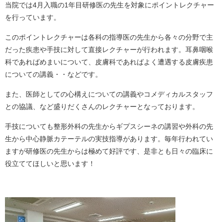
当院では
4
月入職の
1
年目研修医の先生を対象にポイントレクチャー
を行っています。
このポイントレクチャーは各科の指導医の先生から各々の分野で主
だった疾患や手技に対して直接レクチャーが行われます。耳鼻咽喉
科であればめまいについて、皮膚科であればよく遭遇する皮膚疾患
についての講義・・などです。
また、医師としての心構えについての講義やコメディカルスタッフ
との協議、など盛りだくさんのレクチャーとなっております。
手技についても整形外科の先生からギプスシーネの講習や外科の先
生から中心静脈カテーテルの実技指導があります。毎年行われてい
ますが研修医の先生からは極めて好評です、是非とも日々の臨床に
役立ててほしいと思います！