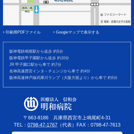
印刷用PDFファイル
Googleマップで表示する
阪神電鉄鳴尾駅から徒歩 約5分
阪神電鉄甲子園駅から徒歩 約10分
JR 甲子園口駅から車で 約7分
名神高速西宮インタ－チェンジから車で 約4分
阪神高速神戸線武庫川ランプ（大阪方面より）から車で 約5分
〒663-8186 兵庫県西宮市上鳴尾町4-31
TEL：
0798-47-1767
（代表）FAX：0798-47-7613