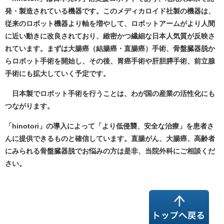
発・製造されている機器です。このメディカロイド社製の機器は、
従来のロボット機器より軸を増やして、ロボットアームがより人間
に近い動きに改良されており、緻密かつ繊細な日本人気質が反映さ
れています。まずは大腸癌（結腸癌・直腸癌）手術、骨盤臓器脱か
らロボット手術を開始し、その後、胃癌手術や肝胆膵手術、前立腺
手術にも拡大していく予定です。
日本製で
ロボット手術を行うことは、わが国の産業の活性化にも
つながります。
「
hinotori
」の導入によって「より低侵襲、安全な治療」を患者さ
んに提供できるものと確信しています。直腸がん、大腸癌、高齢者
にみられる骨盤臓器脱でお悩みの方は是非、当院外科にご相談くだ
さい。