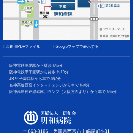
印刷用PDFファイル
Googleマップで表示する
阪神電鉄鳴尾駅から徒歩 約5分
阪神電鉄甲子園駅から徒歩 約10分
JR 甲子園口駅から車で 約7分
名神高速西宮インタ－チェンジから車で 約4分
阪神高速神戸線武庫川ランプ（大阪方面より）から車で 約5分
〒663-8186 兵庫県西宮市上鳴尾町4-31