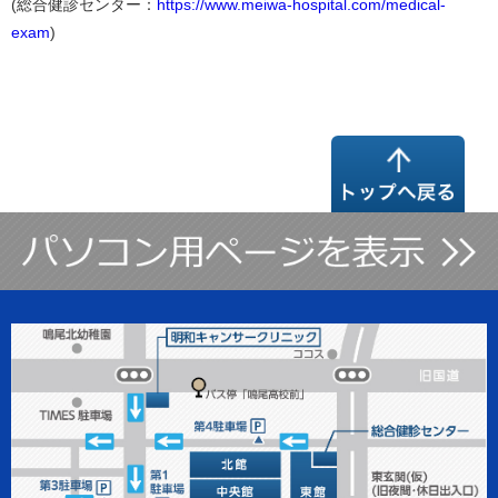
(総合健診センター：
https://www.meiwa-hospital.com/medical-
exam
)