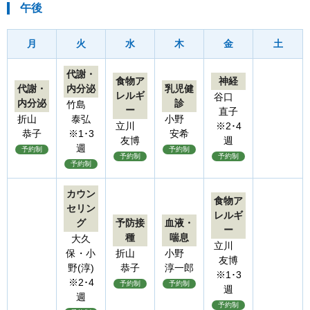
午後
月
火
水
木
金
土
代謝・
食物ア
神経
代謝・
内分泌
乳児健
レルギ
谷口
内分泌
診
竹島
ー
直子
折山
泰弘
小野
立川
※2･4
恭子
※1･3
安希
友博
週
週
予約制
予約制
予約制
予約制
予約制
カウン
食物ア
セリン
レルギ
グ
予防接
血液・
ー
種
喘息
大久
立川
保・小
折山
小野
友博
野(淳)
恭子
淳一郎
※1･3
※2･4
予約制
予約制
週
週
予約制