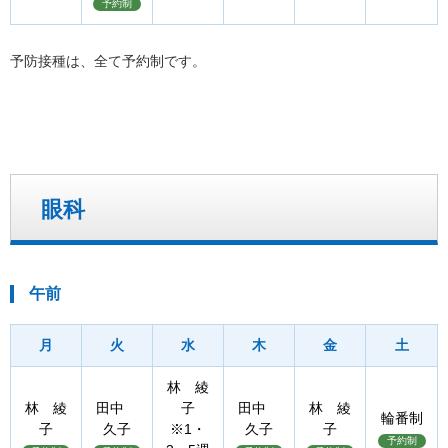
予約制
予防接種は、全て予約制です。
眼科
午前
月
火
水
木
金
土
林 綾
林 綾
田中
子
田中
林 綾
輪番制
子
久子
※1・
久子
子
予約制