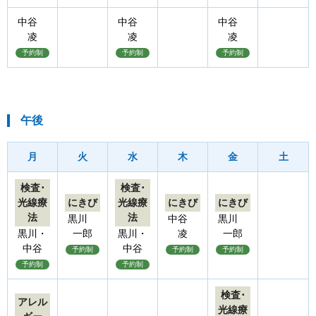
中谷
中谷
中谷
凌
凌
凌
予約制
予約制
予約制
午後
月
火
水
木
金
土
検査･
検査･
光線療
にきび
光線療
にきび
にきび
法
法
黒川
中谷
黒川
黒川・
一郎
黒川・
凌
一郎
中谷
中谷
予約制
予約制
予約制
予約制
予約制
検査･
アレル
光線療