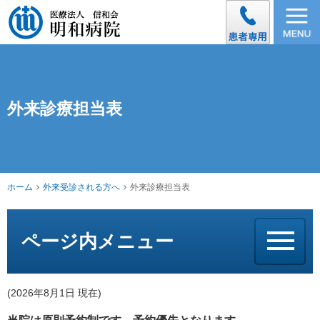
外来診療担当表
ホーム
外来受診される方へ
外来診療担当表
ページ内メニュー
(2026年8月1日 現在)