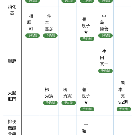
予約制
予約制
予約制
予約制
消化
器
一
相
仲
中
瀬
原
本
島
規子
司
嘉彦
隆善
★
予約制
予約制
予約制
予約制
生
田
胆膵
真一
予約制
一
岡
栁
栁
瀬
本
大腸
秀憲
秀憲
規子
亮
肛門
★
※2週
予約制
予約制
予約制
予約制
排便
一
機能
瀬
骨盤