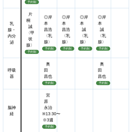
予約制
片
◎岸
◎岸
◎岸
◎岸
桐
本
本
本
本
乳
誠
昌浩
昌浩
誠
誠
腺・
〈甲
〈乳
〈乳
〈乳
〈乳
内分
状
腺〉
腺〉
腺〉
腺〉
泌
腺〉
予約制
予約制
予約制
予約制
予約制
奥
奥
呼吸
田
田
器
昌也
昌也
予約制
予約制
宮
原
脳神
永治
経
※13:30〜
※3週
予約制