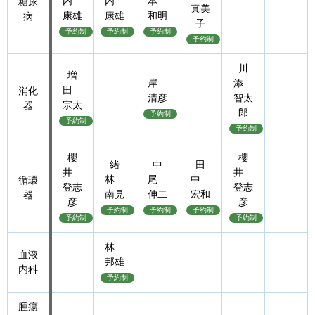
内
内
本
糖尿
真美
康雄
康雄
和明
病
子
予約制
予約制
予約制
予約制
川
増
岸
添
田
消化
清彦
智太
宗太
器
郎
予約制
予約制
予約制
櫻
櫻
緒
中
田
井
井
林
尾
中
循環
登志
登志
南見
伸二
宏和
器
彦
彦
予約制
予約制
予約制
予約制
予約制
林
血液
邦雄
内科
予約制
腫瘍