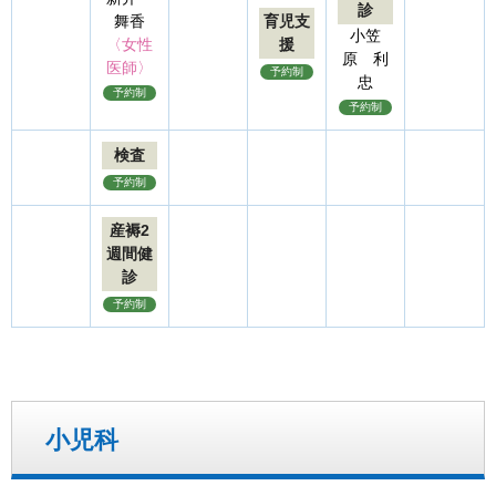
診
舞香
育児支
小笠
〈女性
援
原 利
医師〉
予約制
忠
予約制
予約制
検査
予約制
産褥2
週間健
診
予約制
小児科