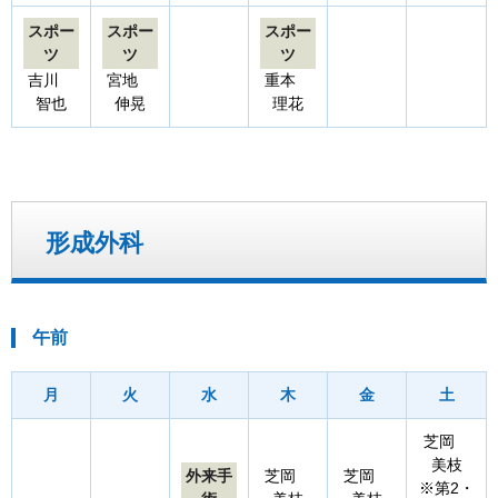
スポー
スポー
スポー
ツ
ツ
ツ
吉川
宮地
重本
智也
伸晃
理花
形成外科
午前
月
火
水
木
金
土
芝岡
美枝
外来手
芝岡
芝岡
※第2・