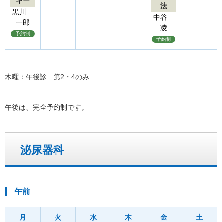
ギー
法
黒川
中谷
一郎
凌
予約制
予約制
木曜：午後診 第2・4のみ
午後は、完全予約制です。
泌尿器科
午前
月
火
水
木
金
土