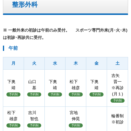
整形外科
※ 一般外来の初診は午前のみ受付。 スポーツ専門外来(月･火･木)
は初診･再診共に受付。
午前
月
火
水
木
金
土
吉矢
下奥
山口
下奥
松下
下奥
晋一
靖
基
靖
雄彦
靖
※再診
(月１)
予約制
予約制
予約制
予約制
予約制
予約制
松下
吉川
宮地
輪番制
雄彦
智也
伸晃
※初診
予約制
予約制
予約制