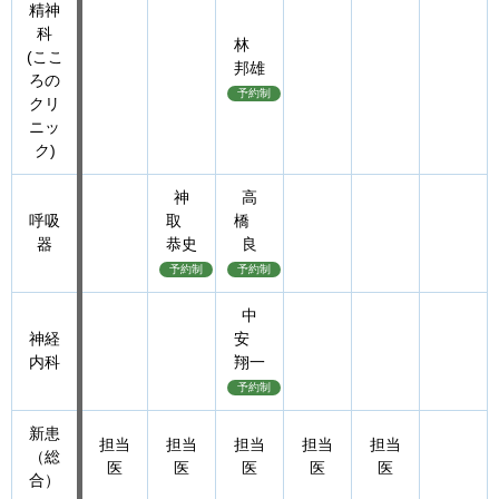
精神
科
林
(ここ
邦雄
ろの
予約制
クリ
ニッ
ク)
神
高
呼吸
取
橋
器
恭史
良
予約制
予約制
中
神経
安
内科
翔一
予約制
新患
担当
担当
担当
担当
担当
（総
医
医
医
医
医
合）