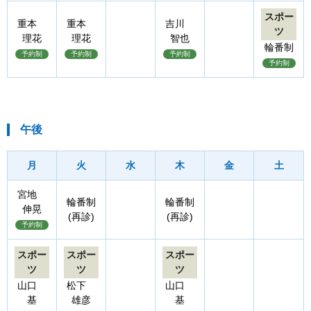
スポー
重本
重本
吉川
ツ
理花
理花
智也
輪番制
予約制
予約制
予約制
予約制
午後
月
火
水
木
金
土
宮地
輪番制
輪番制
伸晃
(再診)
(再診)
予約制
スポー
スポー
スポー
ツ
ツ
ツ
山口
松下
山口
基
雄彦
基