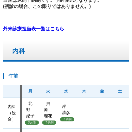
当院は原則予約制です。予約優先となります。
(初診の場合、この限りではありません。)
外来診療担当表一覧はこちら
内科
午前
月
火
水
木
金
土
北
貝
岸
内科
野
原
清彦
（総
紀子
理花
合）
予約制
予約制
予約制