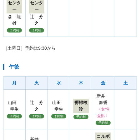
センタ
センタ
ー
ー
森 龍
辻 芳
雄
之
予約制
予約制
［土曜日］予約は9:30から
午後
月
火
水
木
金
土
新井
山田
辻 芳
山田
褥婦検
舞香
幸生
之
幸生
診
〈女性
医師〉
予約制
予約制
予約制
予約制
予約制
コルボ
新井