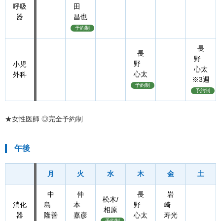
呼吸
田
器
昌也
予約制
長
長
野
野
小児
心太
心太
外科
※3週
予約制
予約制
★女性医師 ◎完全予約制
午後
月
火
水
木
金
土
中
仲
長
岩
松木/
消化
島
本
野
崎
相原
器
隆善
嘉彦
心太
寿光
予約制