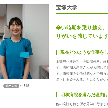
宝塚大学
辛い時期を乗り越え、
りがいを感じていま
現在どのような仕事を
上部消化器外科、呼吸器外科、歯
す。周術期の患者さんが入院して
す。術後痛みや倦怠感などで思う
院される姿をみることにやりがい
中3階
勤務病棟
明和病院を選んだ理由
他の病院も何か所か見学に行きま