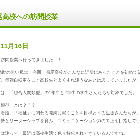
尾高校への訪問授業
年11月16日
に訪問授業へ行ってきました～！
地勘の無い私は、今回、鳴尾高校がこんなに近所にあったことを初めて
ば、毎朝自転車をこぐ高校生とよくすれ違うなあとは思っていましたが、
業は、「総合人間類型」の
1
年生と
2
年生の学生さんたちが対象でした。
間類型」とは？？？
「看護」「福祉」に関わる職業に就くことを目標とする生徒さんたちが
姿勢とリーダーシップを育み、コミュニケーション力の向上を目指して
とは違って、最近は高校生活で色々特化されてきているんですね。