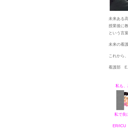
未来ある
授業後に
という言
未来の看
これから、
看護部 E.
私も、
私で良け
ER/IC