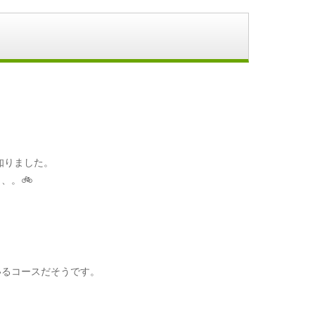
知りました。
、。🚲
、
いるコースだそうです。