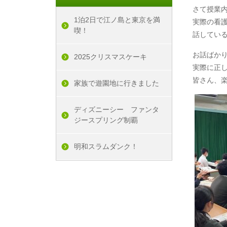
さて授業
1泊2日で江ノ島と東京を満
実際の看
喫！
話している
お話ばか
2025クリスマスケーキ
実際に正
皆さん、
家族で遊園地に行きました
ディズニーシー ファンタ
ジースプリング制覇
明和スラムダンク！