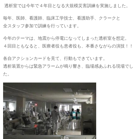
透析室では今年で４年目となる大規模災害訓練を実施しました。
毎年、医師、看護師、臨床工学技士、看護助手、クラークと
全スタッフ参加で訓練を行っています。
今年のテーマは、地震から停電になってしまった透析室を想定。
４回目ともなると、医療者役も患者役も、本番さながらの演技！！
各自アクションカードを見て、行動もできています。
透析装置からは緊急アラームが鳴り響き、臨場感あふれる現場でし
た。