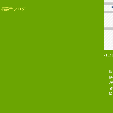
看護部ブログ
印刷
阪
阪
J
名
阪