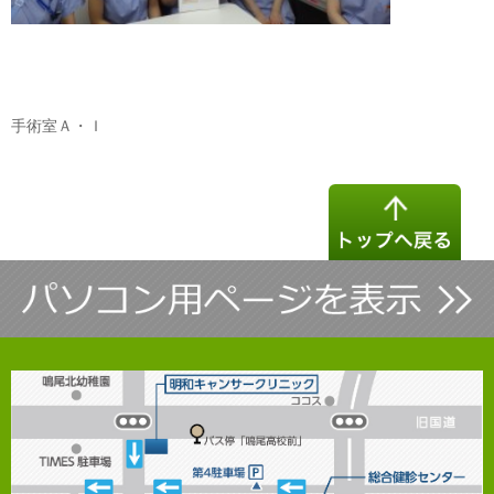
手術室Ａ・Ｉ