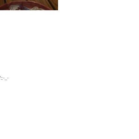
た
-_-