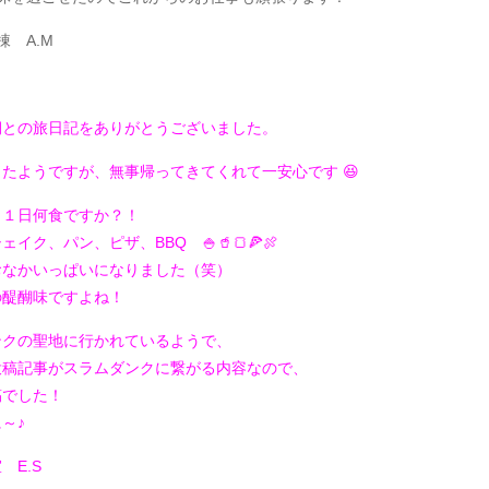
棟 A.M
期との旅日記をありがとうございました。
たようですが、無事帰ってきてくれて一安心です 😆
、１日何食ですか？！
イク、パン、ピザ、BBQ 🍚🥤🍞🍕🍖
おなかいっぱいになりました（笑）
の醍醐味ですよね！
ンクの聖地に行かれているようで、
投稿記事がスラムダンクに
繋がる内容なので、
稿でした！
～♪
 E.S