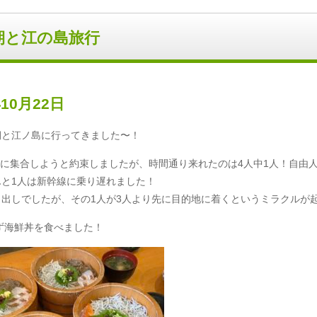
期と江の島旅行
年10月22日
期と江ノ島に行ってきました〜！
に集合しようと約束しましたが、時間通り来れたのは
4
人中
1
人！自由
んと
1
人は新幹線に乗り遅れました！
り出しでしたが、その
1
人が
3
人より先に目的地に着くというミラクルが
ず海鮮丼を食べました！