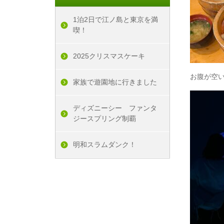
1泊2日で江ノ島と東京を満
喫！
2025クリスマスケーキ
お腹が空
家族で遊園地に行きました
ディズニーシー ファンタ
ジースプリング制覇
明和スラムダンク！