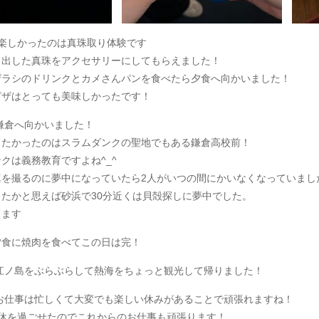
楽しかったのは真珠取り体験です
り出した真珠をアクセサリーにしてもらえました！
ザラシのドリンクとカメさんパンを食べたら夕食へ向かいました！
ピザはとっても美味しかったです！
鎌倉へ向かいました！
きたかったのはスラムダンクの聖地でもある鎌倉高校前！
ンクは義務教育ですよね
^_^
真を撮るのに夢中になっていたら
2
人がいつの間にかいなくなっていまし
ったかと思えば砂浜で
30
分近くは貝殻探しに夢中でした。
てます
夕食に焼肉を食べてこの日は完！
江ノ島をぶらぶらして熱海をちょっと観光して帰りました！
お仕事は忙しくて大変でも楽しい休みがあることで頑張れますね！
休を過ごせたのでこれからのお仕事も頑張ります！