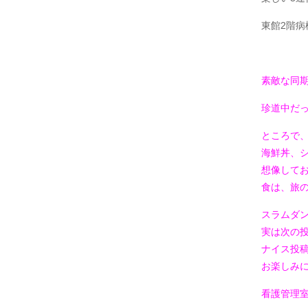
東館2階病
素敵な同
珍道中だっ
ところで
海鮮丼、シェ
想像して
食は、旅
スラムダ
実は次の
ナイス投
お楽しみに
看護管理室