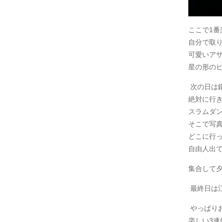
ここで
1
番
自分で取
可愛いア
星の形の
次の日は
絶対に行
スラムダ
そこで写
どこに行
自由人出
集合して
最終日は
やっぱり
楽しい
3
連