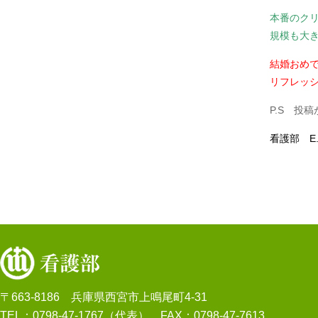
本番のク
規模も大きそ
結婚おめで
リフレッ
P.S 投
看護部 E.
〒663-8186 兵庫県西宮市上鳴尾町4-31
TEL：0798-47-1767（代表） FAX：0798-47-7613