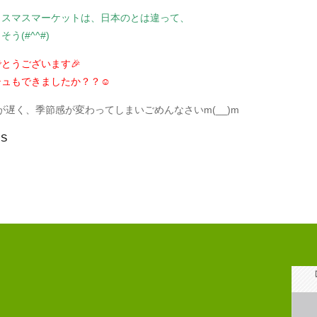
リスマスマーケットは、日本のとは違って、
う(#^^#)
とうございます🎉
シュもできましたか？？☺
稿が遅く、季節感が変わってしまいごめんなさいm(__)m
S