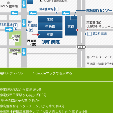
用PDFファイル
Googleマップで表示する
神電鉄鳴尾駅から徒歩 約5分
神電鉄甲子園駅から徒歩 約10分
R 甲子園口駅から車で 約7分
神高速西宮インタ－チェンジから車で 約4分
神高速神戸線武庫川ランプ（大阪方面より）から車で 約5分