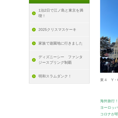
1泊2日で江ノ島と東京を満
喫！
2025クリスマスケーキ
家族で遊園地に行きました
ディズニーシー ファンタ
ジースプリング制覇
明和スラムダンク！
東４ Y・
海外旅行
ヨーロッ
コロナが